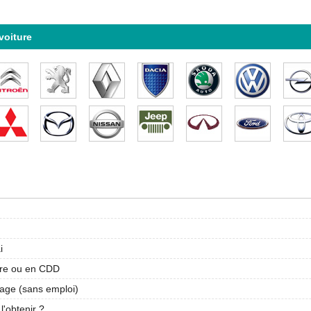
voiture
i
aire ou en CDD
mage (sans emploi)
'obtenir ?