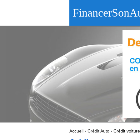
FinancerSonAu
Accueil
›
Crédit Auto
›
Crédit voitur