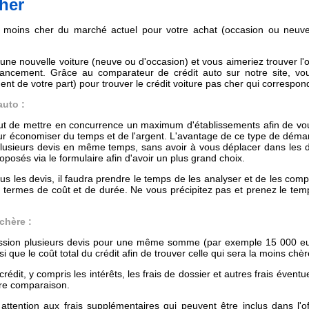
cher
 moins cher du marché actuel pour votre achat (occasion ou neuve)
une nouvelle voiture (neuve ou d'occasion) et vous aimeriez trouver l'o
nancement. Grâce au comparateur de crédit auto sur notre site, vous
 de votre part) pour trouver le crédit voiture pas cher qui correspon
auto :
t de mettre en concurrence un maximum d'établissements afin de vous
pour économiser du temps et de l'argent. L'avantage de ce type de déma
 plusieurs devis en même temps, sans avoir à vous déplacer dans les di
posés via le formulaire afin d'avoir un plus grand choix.
us les devis, il faudra prendre le temps de les analyser et de les compa
n termes de coût et de durée. Ne vous précipitez pas et prenez le tem
chère :
ssion plusieurs devis pour une même somme (par exemple 15 000 e
i que le coût total du crédit afin de trouver celle qui sera la moins chèr
rédit, y compris les intérêts, les frais de dossier et autres frais éventu
tre comparaison.
r attention aux frais supplémentaires qui peuvent être inclus dans l'o