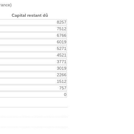
rance)
Capital restant dû
8257
7512
6766
6019
5271
4521
3771
3019
2266
1512
757
0