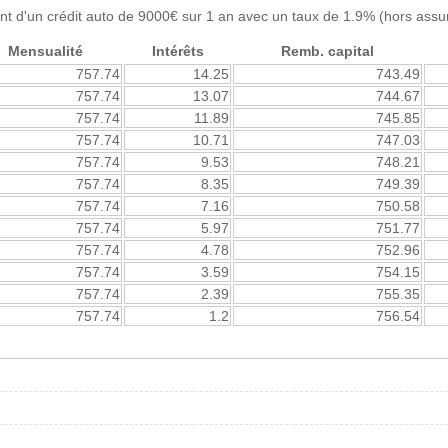
t d'un crédit auto de 9000€ sur 1 an avec un taux de 1.9% (hors assu
Mensualité
Intérêts
Remb. capital
757.74
14.25
743.49
757.74
13.07
744.67
757.74
11.89
745.85
757.74
10.71
747.03
757.74
9.53
748.21
757.74
8.35
749.39
757.74
7.16
750.58
757.74
5.97
751.77
757.74
4.78
752.96
757.74
3.59
754.15
757.74
2.39
755.35
757.74
1.2
756.54