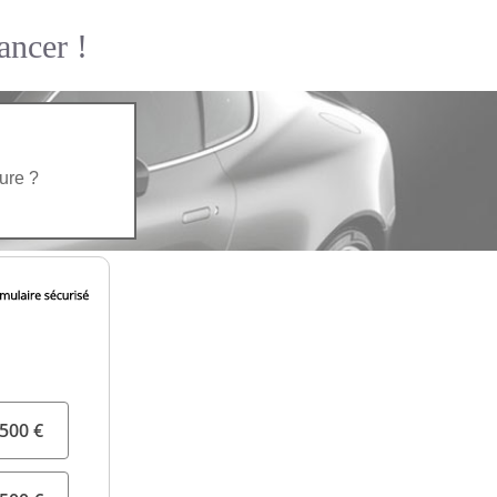
ncer !
ture ?