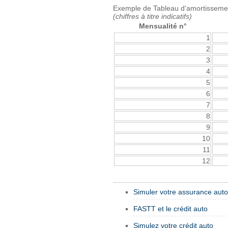
Exemple de Tableau d'amortissemen
(chiffres à titre indicatifs)
Mensualité n°
1
2
3
4
5
6
7
8
9
10
11
12
Simuler votre assurance auto
FASTT et le crédit auto
Simulez votre crédit auto